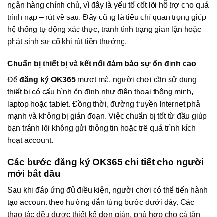
ngân hàng chính chủ, vì đây là yếu tố cốt lõi hỗ trợ cho quá
trình nạp – rút về sau. Đây cũng là tiêu chí quan trọng giúp
hệ thống tự động xác thực, tránh tình trạng gian lận hoặc
phát sinh sự cố khi rút tiền thưởng.
Chuẩn bị thiết bị và kết nối đảm bảo sự ổn định cao
Để
đăng ký OK365
mượt mà, người chơi cần sử dụng
thiết bị có cấu hình ổn định như điện thoại thông minh,
laptop hoặc tablet. Đồng thời, đường truyền Internet phải
mạnh và không bị gián đoạn. Việc chuẩn bị tốt từ đầu giúp
bạn tránh lỗi không gửi thông tin hoặc trễ quá trình kích
hoạt account.
Các bước đăng ký OK365 chi tiết cho người
mới bắt đầu
Sau khi đáp ứng đủ điều kiện, người chơi có thể tiến hành
tạo account theo hướng dẫn từng bước dưới đây. Các
thao tác đều được thiết kế đơn giản, phù hợp cho cả tân