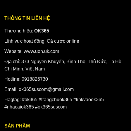
THÔNG TIN LIÊN HỆ
Thương hiệu:
OK365
Lĩnh vực hoạt động: Cá cược online
Website:
www.uon.uk.com
Địa chỉ:
373 Nguyễn Khuyến, Bình Thọ, Thủ Đức, Tp Hồ
Chí Minh, Việt Nam
Hotline: 0918826730
Email:
ok365suscom@gmail.com
Hagtag: #ok365 #trangchuok365 #linkvaook365
#nhacaiok365 #ok365suscom
SẢN PHẨM