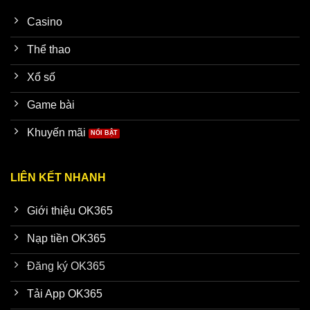
Casino
Thể thao
Xổ số
Game bài
Khuyến mãi
LIÊN KẾT NHANH
Giới thiệu OK365
Nạp tiền OK365
Đăng ký OK365
Tải App OK365