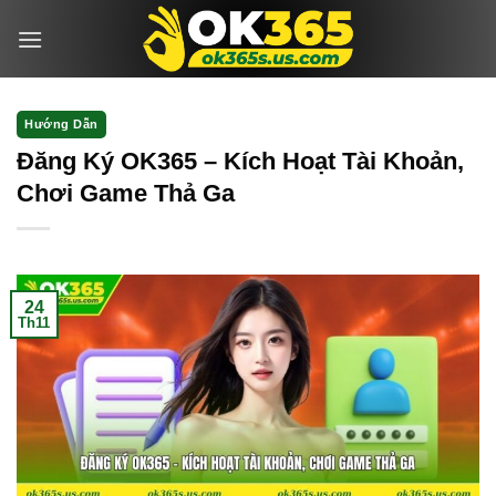
Bỏ
qua
nội
dung
Hướng Dẫn
Đăng Ký OK365 – Kích Hoạt Tài Khoản,
Chơi Game Thả Ga
24
Th11