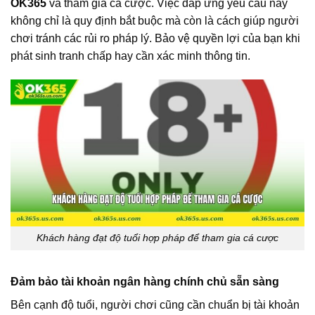
OK365
và tham gia cá cược. Việc đáp ứng yêu cầu này
không chỉ là quy định bắt buộc mà còn là cách giúp người
chơi tránh các rủi ro pháp lý. Bảo vệ quyền lợi của bạn khi
phát sinh tranh chấp hay cần xác minh thông tin.
Khách hàng đạt độ tuổi hợp pháp để tham gia cá cược
Đảm bảo tài khoản ngân hàng chính chủ sẵn sàng
Bên cạnh độ tuổi, người chơi cũng cần chuẩn bị tài khoản